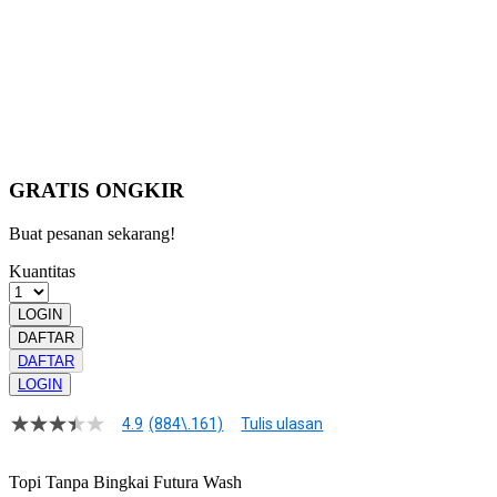
Pengembalian:
Gratis dan Mudah untuk item tertentu dalam waktu
7 hari setelah pembelian. Klik
disini
untuk info lebih lanjut.
GRATIS ONGKIR
Buat pesanan sekarang!
Kuantitas
LOGIN
DAFTAR
DAFTAR
LOGIN
4.9
(884\.161)
Tulis ulasan
4.9
dari
5
Topi Tanpa Bingkai Futura Wash
bintang,