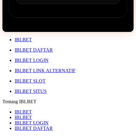
IBLBET
IBLBET DAFTAR
IBLBET LOGIN
IBLBET LINK ALTERNATIF
IBLBET SLOT
IBLBET SITUS
Tentang IBLBET
IBLBET
IBLBET
IBLBET LOGIN
IBLBET DAFTAR