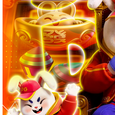
Skip to the beginning of the images gallery
IBLBET
IBLBET: Destinasi Link Situs
Resmi Slot Depo 5k Akses Full
Tanpa Kendala
IBLBET
|