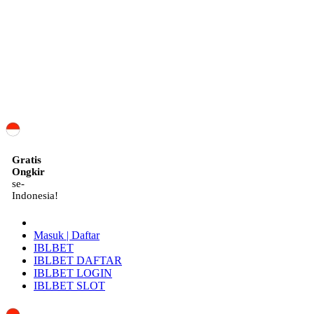
ID
Gratis
Ongkir
se-
Indonesia!
Masuk | Daftar
IBLBET
IBLBET DAFTAR
IBLBET LOGIN
IBLBET SLOT