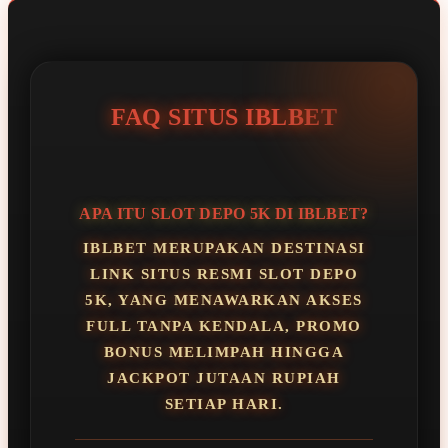
FAQ SITUS IBLBET
APA ITU SLOT DEPO 5K DI IBLBET?
IBLBET MERUPAKAN DESTINASI
LINK SITUS RESMI SLOT DEPO
5K, YANG MENAWARKAN AKSES
FULL TANPA KENDALA, PROMO
BONUS MELIMPAH HINGGA
JACKPOT JUTAAN RUPIAH
SETIAP HARI.