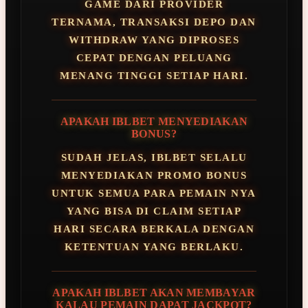
GAME DARI PROVIDER
TERNAMA, TRANSAKSI DEPO DAN
WITHDRAW YANG DIPROSES
CEPAT DENGAN PELUANG
MENANG TINGGI SETIAP HARI.
APAKAH IBLBET MENYEDIAKAN
BONUS?
SUDAH JELAS, IBLBET SELALU
MENYEDIAKAN PROMO BONUS
UNTUK SEMUA PARA PEMAIN NYA
YANG BISA DI CLAIM SETIAP
HARI SECARA BERKALA DENGAN
KETENTUAN YANG BERLAKU.
APAKAH IBLBET AKAN MEMBAYAR
KALAU PEMAIN DAPAT JACKPOT?