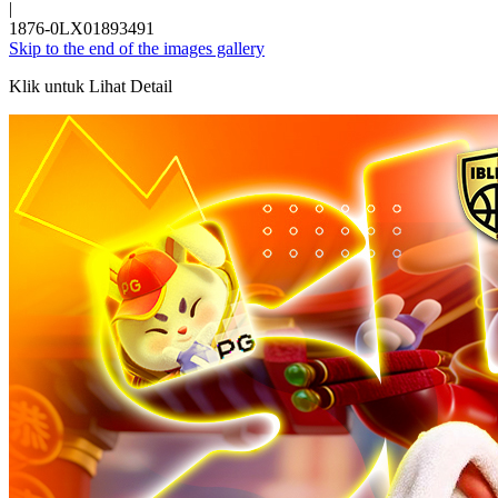
|
1876-0LX01893491
Skip to the end of the images gallery
Klik untuk Lihat Detail