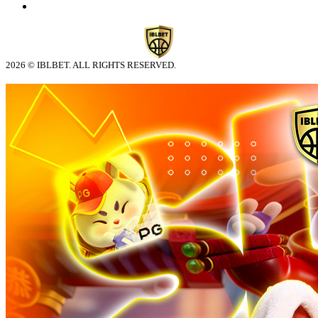
2026 © IBLBET. ALL RIGHTS RESERVED.
© tebuishere